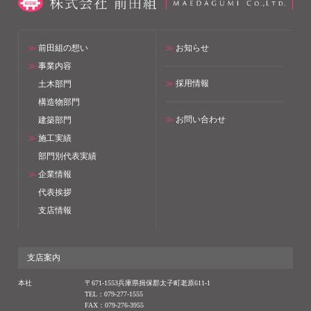
≫
前田組の想い
≫
お知らせ
≫
事業内容
≫
採用情報
土木部門
構造物部門
≫
お問い合わせ
建築部門
≫
施工実績
部門別代表実績
≫
企業情報
代表挨拶
支店情報
支店案内
本社
〒671-1553兵庫県揖保郡太子町老原611-1
TEL：079-277-1555
FAX：079-276-3955