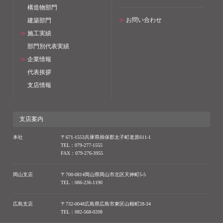
構造物部門
≫
お問い合わせ
建築部門
≫
施工実績
部門別代表実績
≫
企業情報
代表挨拶
支店情報
支店案内
本社
〒671-1553兵庫県揖保郡太子町老原611-1
TEL：079-277-1555
FAX：079-276-3955
岡山支店
〒700-0814岡山県岡山市北区天神町5-5
TEL：086-236-1190
広島支店
〒732-0048広島県広島市東区山根町28-34
TEL：082-568-0208