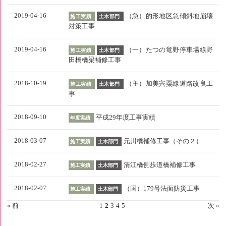
2019-04-16
（急）的形地区急傾斜地崩壊
施工実績
土木部門
対策工事
2019-04-16
（一）たつの竜野停車場線野
施工実績
土木部門
田橋橋梁補修工事
2018-10-19
（主）加美宍粟線道路改良工
施工実績
土木部門
事
2018-09-10
平成29年度工事実績
年度実績
2018-03-07
元川橋補修工事（その２）
施工実績
土木部門
2018-02-27
清江橋側歩道橋補修工事
施工実績
土木部門
2018-02-07
（国）179号法面防災工事
施工実績
土木部門
« 前
1
2
3
4
5
次 »