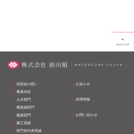
▲
PAGETOP
≫
前田組の想い
≫
お知らせ
≫
事業内容
≫
採用情報
土木部門
構造物部門
≫
お問い合わせ
建築部門
≫
施工実績
部門別代表実績