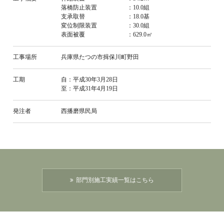
落橋防止装置 ：10.0組
支承取替 ：18.0基
変位制限装置 ：30.0組
表面被覆 ：629.0㎡
工事場所
兵庫県たつの市揖保川町野田
工期
自：平成30年3月28日
至：平成31年4月19日
発注者
西播磨県民局
部門別施工実績一覧はこちら