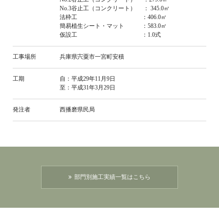
No.3谷止工（コンクリート） ： 345.0㎥
法枠工 ：406.0㎡
簡易植生シート・マット ：583.0㎡
仮設工 ：1.0式
工事場所
兵庫県宍粟市一宮町安積
工期
自：平成29年11月9日
至：平成31年3月29日
発注者
西播磨県民局
部門別施工実績一覧はこちら