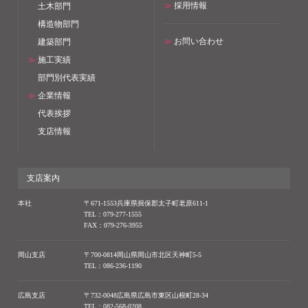
≫
採用情報
土木部門
構造物部門
≫
お問い合わせ
建築部門
≫
施工実績
部門別代表実績
≫
企業情報
代表挨拶
支店情報
支店案内
本社
〒671-1553兵庫県揖保郡太子町老原611-1
TEL：079-277-1555
FAX：079-276-3955
岡山支店
〒700-0814岡山県岡山市北区天神町5-5
TEL：086-236-1190
広島支店
〒732-0048広島県広島市東区山根町28-34
TEL：082-568-0208