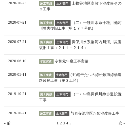
2020-10-23
上牧谷地区高牧下池改修その
施工実績
土木部門
２工事
2020-07-21
（二）千種川水系千種川他河
施工実績
土木部門
川災害復旧工事（甲１７７号他）
2020-07-21
揖保川水系染河内川河川災害
施工実績
土木部門
復旧工事（２１１－２１４）
2020-06-10
令和元年度工事実績
年度実績
2020-05-11
(主)網干たつの線松原跨線橋道
施工実績
土木部門
路改良工事（第３工区）
2019-10-21
（一）中島揖保川線歩道設置
施工実績
土木部門
工事
2019-10-21
与泰寺池地区ため池改修工事
施工実績
土木部門
« 前
1
2
3
4
5
次 »