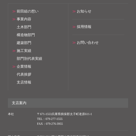
≫
前田組の想い
≫
お知らせ
≫
事業内容
≫
採用情報
土木部門
構造物部門
≫
お問い合わせ
建築部門
≫
施工実績
部門別代表実績
≫
企業情報
代表挨拶
支店情報
支店案内
本社
〒671-1553兵庫県揖保郡太子町老原611-1
TEL：079-277-1555
FAX：079-276-3955