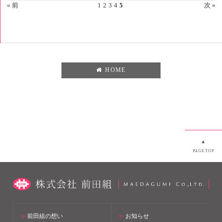
« 前
1
2
3
4
5
次 »
HOME
▲
PAGETOP
≫
前田組の想い
≫
お知らせ