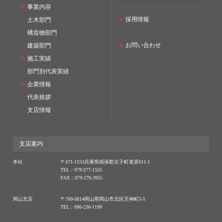
≫
事業内容
≫
採用情報
土木部門
構造物部門
≫
お問い合わせ
建築部門
≫
施工実績
部門別代表実績
≫
企業情報
代表挨拶
支店情報
支店案内
本社
〒671-1553兵庫県揖保郡太子町老原611-1
TEL：079-277-1555
FAX：079-276-3955
岡山支店
〒700-0814岡山県岡山市北区天神町5-5
TEL：086-236-1190