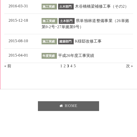
2016-03-31
木谷橋橋梁補修工事（その2）
施工実績
土木部門
2015-12-18
県単独林道整備事業（26単拠
施工実績
土木部門
第9-2号･27単拠第9号）
2015-08-10
K様邸改修工事
施工実績
建築部門
2015-04-01
平成26年度工事実績
年度実績
« 前
1
2
3
4
5
次 »
HOME