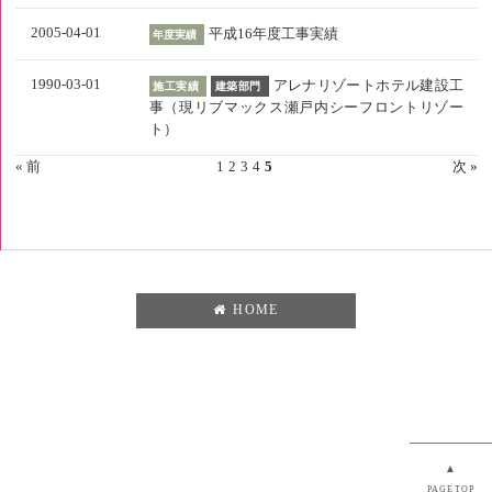
2005-04-01
平成16年度工事実績
年度実績
1990-03-01
アレナリゾートホテル建設工
施工実績
建築部門
事（現リブマックス瀬戸内シーフロントリゾー
ト）
« 前
1
2
3
4
5
次 »
HOME
▲
PAGETOP